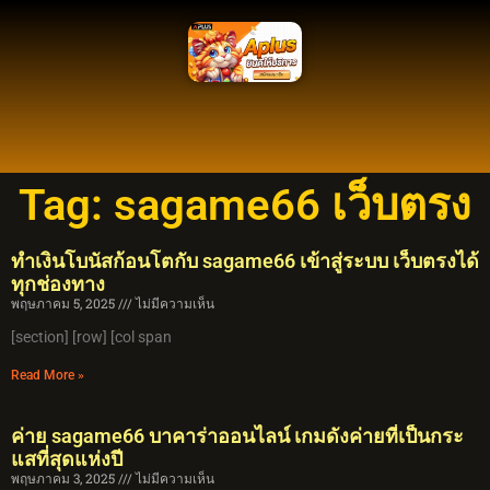
Tag: sagame66 เว็บตรง
ทำเงินโบนัสก้อนโตกับ sagame66 เข้าสู่ระบบ เว็บตรงได้
ทุกช่องทาง
พฤษภาคม 5, 2025
ไม่มีความเห็น
[section] [row] [col span
Read More »
ค่าย sagame66 บาคาร่าออนไลน์ เกมดังค่ายที่เป็นกระ
แสที่สุดแห่งปี
พฤษภาคม 3, 2025
ไม่มีความเห็น