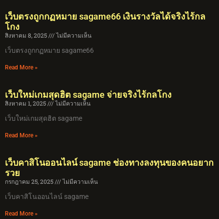
เว็บตรงถูกกฏหมาย sagame66 เงินรางวัลได้จริงไร้กล
โกง
สิงหาคม 8, 2025
ไม่มีความเห็น
เว็บตรงถูกกฏหมาย sagame66
Read More »
เว็บใหม่เกมสุดฮิต sagame จ่ายจริงไร้กลโกง
สิงหาคม 1, 2025
ไม่มีความเห็น
เว็บใหม่เกมสุดฮิต sagame
Read More »
เว็บคาสิโนออนไลน์ sagame ช่องทางลงทุนของคนอยาก
รวย
กรกฎาคม 25, 2025
ไม่มีความเห็น
เว็บคาสิโนออนไลน์ sagame
Read More »