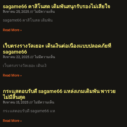
sagame66 คาสิโนสด เดิมพันสนุกรับรองไม่เสียใจ
สิงหาคม 25, 2025
ไม่มีความเห็น
sagame66 คาสิโนสด เดิมพัน
Read More »
เว็บตรงรางวัลเยอะ เดินเงินต่อเนื่องแบบปลอดภัยที่
sagame66
สิงหาคม 22, 2025
ไม่มีความเห็น
เว็บตรงรางวัลเยอะ เดินเงิ
Read More »
กระแสตอบรับดี sagame66 แหล่งเกมเดิมพัน พารวย
ไม่มีสิ้นสุด
สิงหาคม 15, 2025
ไม่มีความเห็น
กระแสตอบรับดี sagame66 แห
Read More »