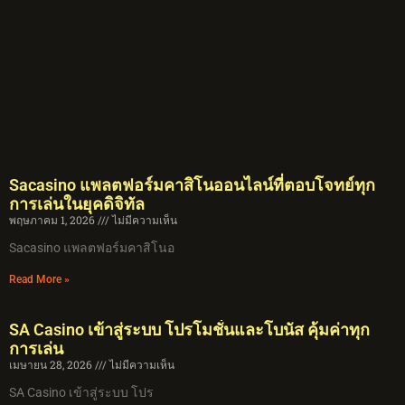
Sacasino แพลตฟอร์มคาสิโนออนไลน์ที่ตอบโจทย์ทุก
การเล่นในยุคดิจิทัล
พฤษภาคม 1, 2026
ไม่มีความเห็น
Sacasino แพลตฟอร์มคาสิโนอ
Read More »
SA Casino เข้าสู่ระบบ โปรโมชั่นและโบนัส คุ้มค่าทุก
การเล่น
เมษายน 28, 2026
ไม่มีความเห็น
SA Casino เข้าสู่ระบบ โปร