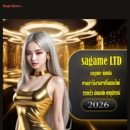
Read More »