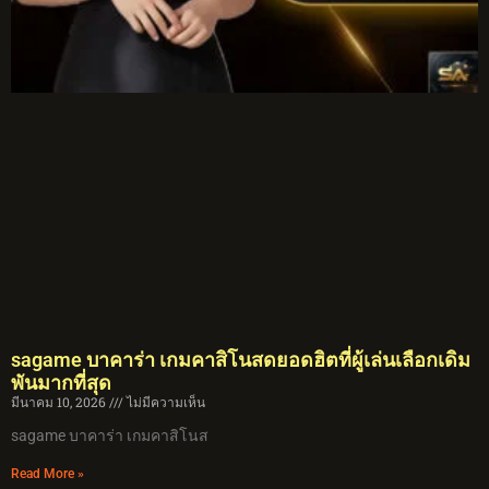
sagame บาคาร่า เกมคาสิโนสดยอดฮิตที่ผู้เล่นเลือกเดิม
พันมากที่สุด
มีนาคม 10, 2026
ไม่มีความเห็น
sagame บาคาร่า เกมคาสิโนส
Read More »