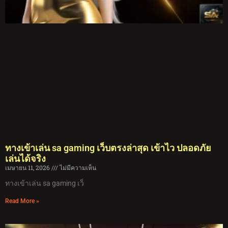
ทางเข้าเล่น sa gaming เว็บตรงล่าสุด เข้าไว ปลอดภัย
เล่นได้จริง
เมษายน 11, 2026
ไม่มีความเห็น
ทางเข้าเล่น sa gaming เว็
Read More »