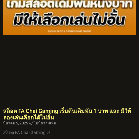
สล็อต FA Chai Gaming เริ่มต้นเดิมพัน 1 บาท และ มีให้
ลองเล่นเลือกได้ไม่อั้น
มีนาคม 5, 2025
ไม่มีความเห็น
สล็อต FA Chai Gaming เริ่