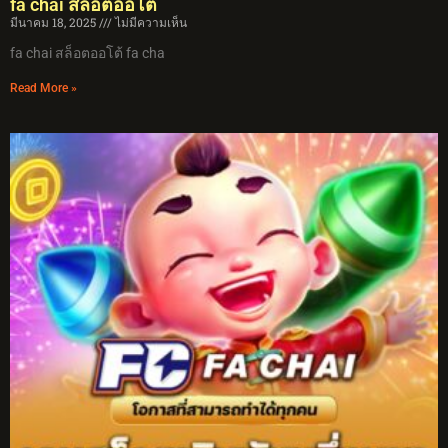
fa chai สล็อตออโต้
มีนาคม 18, 2025
ไม่มีความเห็น
fa chai สล็อตออโต้ fa cha
Read More »