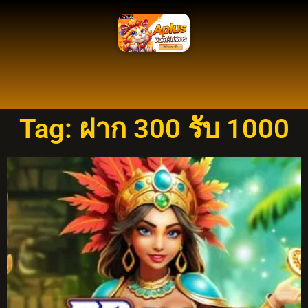
Tag: ฝาก 300 รับ 1000