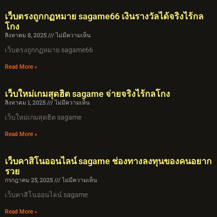
เว็บตรงถูกกฏหมาย sagame66 เงินรางวัลได้จริงไร้กล
โกง
สิงหาคม 8, 2025
ไม่มีความเห็น
เว็บตรงถูกกฏหมาย sagame66
Read More »
เว็บใหม่เกมสุดฮิต sagame จ่ายจริงไร้กลโกง
สิงหาคม 1, 2025
ไม่มีความเห็น
เว็บใหม่เกมสุดฮิต sagame
Read More »
เว็บคาสิโนออนไลน์ sagame ช่องทางลงทุนของคนอยาก
รวย
กรกฎาคม 25, 2025
ไม่มีความเห็น
เว็บคาสิโนออนไลน์ sagame
Read More »