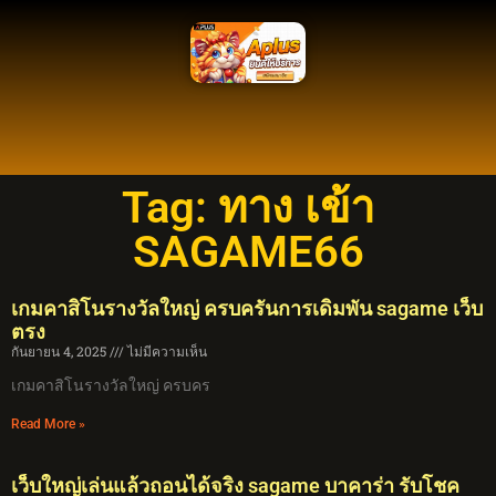
Tag: ทาง เข้า
SAGAME66
เกมคาสิโนรางวัลใหญ่ ครบครันการเดิมพัน sagame เว็บ
ตรง
กันยายน 4, 2025
ไม่มีความเห็น
เกมคาสิโนรางวัลใหญ่ ครบคร
Read More »
เว็บใหญ่เล่นแล้วถอนได้จริง sagame บาคาร่า รับโชค