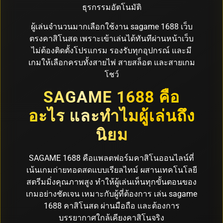
ธุรกรรมอัตโนมัติ
ผู้เล่นจำนวนมากเลือกใช้งาน sagame 1688 เว็บ
ตรงคาสิโนสด เพราะเข้าเล่นได้ทันทีผ่านหน้าเว็บ
ไม่ต้องติดตั้งโปรแกรม รองรับทุกอุปกรณ์ และมี
เกมให้เลือกครบทั้งสายไพ่ สายสล็อต และสายเกม
โชว์
SAGAME 1688 คือ
อะไร และทำไมผู้เล่นถึง
นิยม
SAGAME 1688 คือแพลตฟอร์มคาสิโนออนไลน์ที่
เน้นเกมถ่ายทอดสดแบบเรียลไทม์ ผสานเทคโนโลยี
สตรีมมิ่งคุณภาพสูง ทำให้ผู้เล่นเห็นทุกขั้นตอนของ
เกมอย่างชัดเจน เหมาะกับผู้ที่ต้องการ เล่น sagame
1688 คาสิโนสด ผ่านมือถือ และต้องการ
บรรยากาศใกล้เคียงคาสิโนจริง