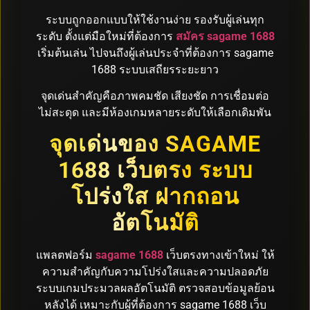
ระบบถูกออกแบบให้ใช้งานง่าย รองรับผู้เล่นทุก
ระดับ ตั้งแต่มือใหม่ที่ต้องการ
สมัคร sagame 1688
เริ่มต้นเล่น ไปจนถึงผู้เล่นประจำที่ต้องการ sagame
1688 ระบบเสถียรระยะยาว
จุดเด่นสำคัญคือภาพคมชัด เสียงชัด การเชื่อมต่อ
ไม่สะดุด และมีห้องเกมหลายระดับให้เลือกเดิมพัน
จุดเด่นของ SAGAME
1688 เว็บตรง ระบบ
โปร่งใส ฝากถอน
อัตโนมัติ
แพลตฟอร์ม
sagame 1688
เว็บตรงทางเข้าใหม่ ให้
ความสำคัญกับความโปร่งใสและความปลอดภัย
ระบบเกมประมวลผลอัตโนมัติ ตรวจสอบข้อมูลย้อน
หลังได้ เหมาะกับผู้ที่ต้องการ sagame 1688 เว็บ