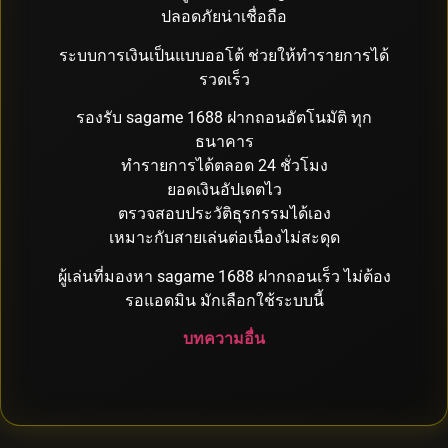
ปลอดภัยน่าเชื่อถือ
ระบบการเงินเป็นแบบออโต้ ช่วยให้ทำรายการได้
รวดเร็ว
รองรับ sagame 1688 ฝากถอนอัตโนมัติ ทุก
ธนาคาร
ทำรายการได้ตลอด 24 ชั่วโมง
ยอดเงินอัปเดตไว
ตรวจสอบประวัติธุรกรรมได้เอง
เหมาะกับสายเล่นต่อเนื่องไม่สะดุด
ผู้เล่นที่มองหา sagame 1688 ฝากถอนเร็ว ไม่ต้อง
รอแอดมิน มักเลือกใช้ระบบนี้
บทความอื่น