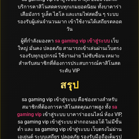
บริการคาสิโนสดครบทุกเกมยอดนิยม ทั้งบาคาร่า
เสือมังกร รูเล็ต ไฮโล และเกมไพ่สดอื่น ๆ ระบบ
รองรับผู้เล่นจำนวนมาก เข้าใช้งานได้เสถียรตลอด
วัน
ผู้ที่กำลังมองหา
sa gaming vip เข้าสู่ระบบ
เว็บ
ใหญ่ มั่นคง ปลอดภัย สามารถเข้าเล่นผ่านเว็บตรง
รองรับทุกอุปกรณ์ ใช้งานง่าย ไม่ซับซ้อน เหมาะ
สำหรับสมาชิกที่ต้องการประสบการณ์คาสิโนสด
ระดับ VIP
สรุป
sa gaming vip เข้าสู่ระบบ คือช่องทางสำหรับ
สมาชิกที่ต้องการคาสิโนสดคุณภาพสูง ทั้ง
sa
gaming vip
เข้าสู่ระบบ บาคาร่าออนไลน์ ห้อง VIP,
sa gaming vip เข้าสู่ระบบ ฝากถอนออโต้ ไม่มีขั้น
ต่ำ และ sa gaming vip เข้าสู่ระบบ เว็บตรงไม่ผ่าน
เอเย่นต์ ระบบเสถียร ปลอดภัย รองรับมือถือเต็มรูป