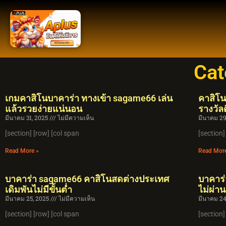
Cat
เกมคาสิโนบาคาร่า ทางเข้า sagame66 เล่น
คาสิโน
แล้วรวยง่ายแน่นอน
รางวัลด
มีนาคม 31, 2025
ไม่มีความเห็น
มีนาคม 29
[section] [row] [col span
[section]
Read More »
Read Mor
บาคาร่า sagame66 คาสิโนสดต่างประเทศ
บาคาร
เดิมพันไม่มีขั้นต่ำ
ไม่ผ่าน
มีนาคม 25, 2025
ไม่มีความเห็น
มีนาคม 24
[section] [row] [col span
[section]