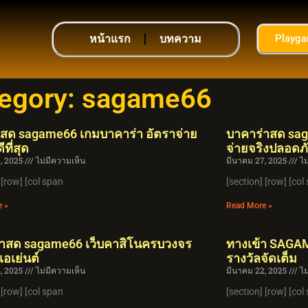
หน้าแรก
บทความ
Playg
egory: sagame66
สด sagame66 เกมบาคาร่า อัตราจ่าย
บาคาร่าสด saga
ีที่สุด
จ่ายจริงปลอดภ
, 2025
ไม่มีความเห็น
มีนาคม 27, 2025
ไม
 [row] [col span
[section] [row] [col
e »
Read More »
่าสด sagame66 เว็บคาสิโนครบวงจร
ทางเข้า SAGAM
เอเย่นต์
รางวัลจัดเต็ม
, 2025
ไม่มีความเห็น
มีนาคม 22, 2025
ไม
 [row] [col span
[section] [row] [col