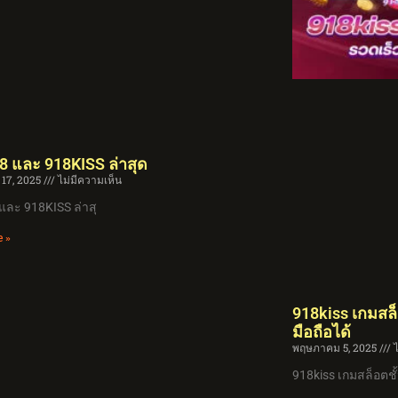
8 และ 918KISS ล่าสุด
17, 2025
ไม่มีความเห็น
และ 918KISS ล่าสุ
e »
918kiss เกมสล
มือถือได้
พฤษภาคม 5, 2025
ไ
918kiss เกมสล็อตชั้