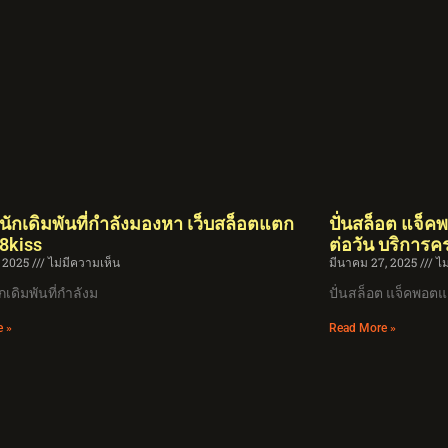
นักเดิมพันที่กำลังมองหา เว็บสล็อตแตก
ปั่นสล็อต แจ็
18kiss
ต่อวัน บริการค
, 2025
ไม่มีความเห็น
มีนาคม 27, 2025
ไม
กเดิมพันที่กำลังม
ปั่นสล็อต แจ็คพอต
e »
Read More »