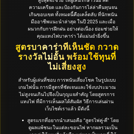
สูงสุดจะช่วย ให้ผู้เล่นรักษาวินัย ลด
ความเครียด และป้องกันการไล่ล่าคืนทุนจน
เกินขอบเขต ทั้งหมดนี้คือเคล็ดลับ ที่นักพนัน
มืออาชีพแนะนำล่าสุด ในปี 2025 และเมื่อ
ผนวกกับการฝึกฝน อย่างต่อเนื่อง ย่อมช่วยให้
คุณแทงไพ่บาคาร่า ได้แม่นยำยิ่งขึ้น
สูตรบาคาร่าที่เห็นชัด กวาด
รางวัลไม่อั้น พร้อมใช้ทุนที่
ไม่เสี่ยงสูง
สำหรับผู้เล่นที่ชอบ การพนันเสี่ยงโชค ในรูปแบบ
เกมไพ่นั้น การมีสูตรที่ชัดเจนและใช้งบประมาณ
ไม่สูงจนเกินไปจึงเป็นกุญแจสำคัญ โดยสูตรการ
แทงไพ่ ที่มีการเห็นผลได้สัมผัส วิธีการเล่นผ่าน
เว็บไซต์เราแล้ว มีดังนี้
สูตรแรกที่อยากนำเสนอคือ “สูตรไพ่คู่-คี่” โดย
ดูผลแพ้ชนะในแต่ละขอนไพ่ หากผลรวมเป็น