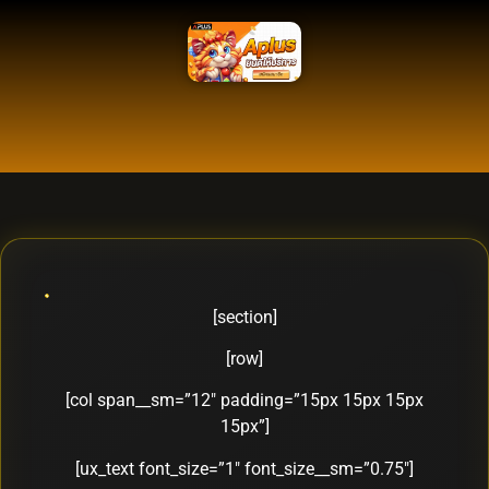
[section]
[row]
[col span__sm=”12″ padding=”15px 15px 15px
15px”]
[ux_text font_size=”1″ font_size__sm=”0.75″]