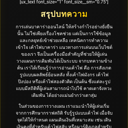
[ux_text font_size=”1″ font_size__sm=”0.75″]
สรุปบทความ
การเล่นบาคาร่าออนไลน์ ให้สร้างกำไรอย่างยั่งยืน
นั้น ไม่ใช่เพียงเรื่องโชคช่วย แต่เป็นการใช้ข้อมูล
และกลยุทธ์เข้าช่วยเหลือ เทคนิคการทำความ
เข้าใจ เค้าไพ่บาคาร่า แนวทางการเล่นบนเว็บไซต์
ของเรา จึงเป็นเครื่องมือสำคัญที่ช่วยให้ผู้เล่น
วางแผนการเดิมพันได้เป็นระบบ จากบทความข้าง
ต้น เราได้เรียนรู้ว่าการอ่านเค้าไพ่ คือ การสังเกต
รูปแบบผลลัพธ์ย้อนหลัง ทั้งเค้าไพ่มังกร เค้าไพ่
ปิงปอง หรือเค้าไพ่สองตัวติด เป็นต้น ซึ่งแต่ละรูป
แบบมีสถิติที่ผู้เล่นสามารถนำไปใช้ คาดเดาจังหวะ
เดิมพัน ได้อย่างแม่นยำกว่าเดาสุ่ม
ในส่วนของการวางแผน เราแนะนำให้ผู้เล่นเริ่ม
จากการศึกษากราฟสถิติ รับรู้รูปแบบเค้าไพ่ เมื่อจับ
จุดได้ให้กำหนด แผนเดินเงินที่เหมาะสม เช่น เดิน
เงินคงที่สำหรับเค้าไพ่สลับ หรือมาร์ติงเกลสำหรับ