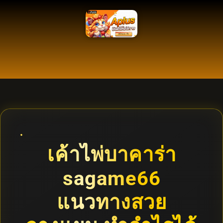
เค้าไพ่บาคาร่า
sagame66
แนวทางสวย