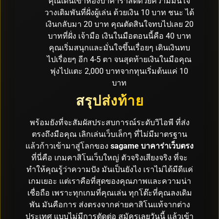
คุณเดินเข้าห้องบาคาร่าสดด้วยความมั่นใจ
วางเดิมพันที่ฝั่งผู้เล่น ด้วยเงิน 10 บาท ชนะ ได้
เงินกลับมา 20 บาท คุณตัดสินใจทบไปเลย 20
บาทที่ฝั่ง เจ้ามือ เงินในมือตอนนี้คือ 40 บาท
คุณเริ่มสนุกและมั่นใจขึ้นเรื่อยๆ เดินเงินทบ
ไปเรื่อยๆ อีก 4-5 ตา จนสุดท้ายเงินในมือคุณ
พุ่งไปแตะ 2,000 บาทจากทุนเริ่มต้นแค่ 10
บาท
สรุปส่งท้าย
พร้อมยังที่จะสัมผัสประสบการณ์ระดับวิไอพี ที่ส่ง
ตรงถึงมือคุณ เลิกเล่นเว็บเล็กๆ ที่ไม่มีมาตรฐาน
แล้วก้าวเข้ามาสู่โลกของ
sagame บาคาร่าเว็บตรง
ที่นี่คือ เกมคาสิโนเว็บใหญ่ ตัวจริงเสียงจริง ที่จะ
ทำให้คุณรู้ว่าความปัง มันเป็นยังไง เราไม่ได้มีดีแค่
เกมเยอะ แต่เราคือที่สุดของคุณภาพและความน่า
เชื่อถือ เพราะทุกเกมที่คุณเล่น ทุกโต๊ะที่คุณลงเดิม
พัน มันคือการ ส่งตรงจากค่ายคาสิโนแท้จากต่าง
ประเทศ แบบไม่มีการตัดต่อ สมัครเลยวันนี้ แล้วเข้า