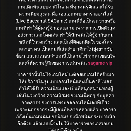
เกมเดิมพันแบบคาสิโนสด ที่ทุกคนรู้จักและได้รับ
ความนิยมสูงสุด คือ เอสเอเกมบาคาร่าออนไลน์
(Live Baccarrat SAGame) เกมนี้ถือเป็นจุดขายหรือ
เกมที่ทำให้ผู้คนรู้จักเอสเอเกม เพราะการเปิดตัวสุด
อลังการและโดดเด่น ทำให้นักพนันได้รู้จักกับเกม
ชนิดนี้ในวงกว้าง และเป็นที่ติดอกติดใจของใคร
หลายๆ คน เป็นเกมที่เล่นง่าย กติกาไม่ยุ่งยากซับ
ซ้อน และแน่นอนว่าเกมนี้เป็นเกมไพ่ ทุกคนชอบไพ่
และให้ความรู้สึกของการเล่นพนัน
sagame vip
บาคาร่านั้นไม่ใช่เกมใหม่ แต่เอสเอเกมได้หยิบมา
ให้บริการในรูปแบบออนไลน์และเป็นคาสิโนสด
ทำให้ได้รับความนิยมและเป็นที่สนุกสนานของผู้
เล่นในวงกว้าง ความนิยมของเกมนี้พอๆ กับมูลค่า
กาตลาดของการแทงบอลออนไลน์เลยทีเดียว
เพราะนอกจากจะมีผู้เล่นที่หลากหลายแล้ว บาคาร่า
ก็ยังเป็นเกมพนันยอดนิยมของนักพนันกระเป๋าหนัก
อีกด้วย แล้วแบบนี้จะไม่ให้บาคาร่าของเอสเอเกม
โด่งดังได้อย่างไร