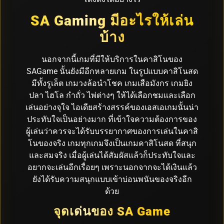
SA Gaming มีอะไรให้เล่น
บ้าง
นอกจากนี้เกมที่มีให้บริการในคาสิโนของ
SAGame นั้นยังมีอีกหลายเกม ในรูปแบบคาสิโนสด
มีทั้งรูเล็ต เกมวงล้อนำโชค เกมเสือมังกร เกมยิง
ปลา ไฮโล กำถั่ว ไพ่ต่างๆ ให้ได้เลือกชมและเลือก
เล่นอย่างจุใจ ไอเดียสร้างสรรค์ของเอสเอเกมนั้นน่า
ประทับใจเป็นอย่างมาก ที่เข้าใจความต้องการของ
ผู้เล่นว่าควรจะได้รับบรรยากาศของการเล่นในคาสิ
โนของจริง เกมทุกเกมจึงเป็นเกมคาสิโนสด ที่สนุก
และสมจริง เมื่อผู้เล่นได้สัมผัสแล้วก็ประทับใจและ
อยากจะเล่นอีกเรื่อยๆ เพราะนอกจากจะได้เงินแล้ว
ยังได้รับความสนุกแบบเข้าบ่อนพนันของจริงอีก
ด้วย
จุดเด่นของ SA Game